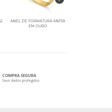
52
ANEL DE FORMATURA ANF59
ANEL DE FORMATUR
EM OURO
EM OURO - RELAÇ
COMPRA SEGURA
Seus dados protegidos