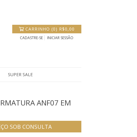
CARRINHO
(
0
)
R$0,00
CADASTRE-SE
INICIAR SESSÃO
SUPER SALE
ORMATURA ANF07 EM