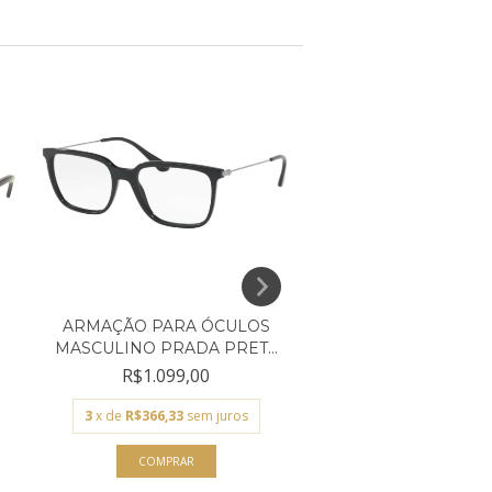
ARMAÇÃO PARA ÓCULOS
ARMAÇÃO PARA Ó
MASCULINO PRADA PRET...
MASCULINO CARMIM
R$1.099,00
R$509,00
3
x de
R$366,33
sem juros
3
x de
R$169,67
sem 