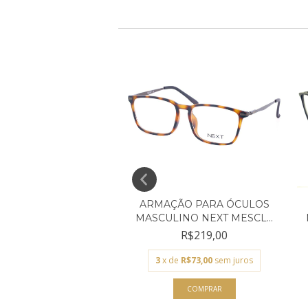
ÇÃO PARA ÓCULOS
ARMAÇÃO PARA ÓCULOS
NO GUESS PRETO...
MASCULINO NEXT MESCL...
R$529,00
R$219,00
de
R$176,33
sem juros
3
x de
R$73,00
sem juros