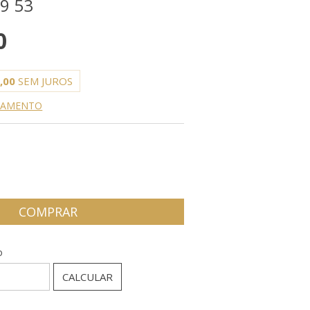
9 53
0
,00
SEM JUROS
AGAMENTO
P:
ALTERAR CEP
o
CALCULAR