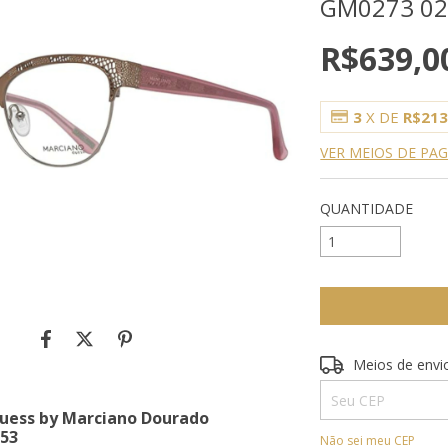
GM0273 02
R$639,0
3
X DE
R$213
VER MEIOS DE P
QUANTIDADE
Entregas para o CE
Meios de envi
uess by Marciano Dourado
 53
Não sei meu CEP