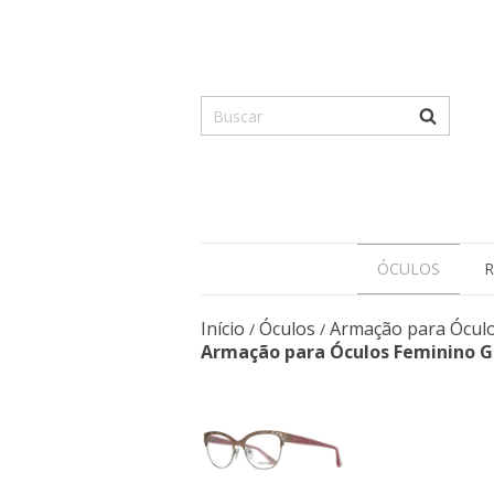
ÓCULOS
R
Início
Óculos
Armação para Ócul
/
/
Armação para Óculos Feminino G