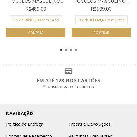
ÓCULOS MASCULINO
ÓCULOS MASCULINO
CARMIM PRE...
CARMIM PRE...
R$489,00
R$509,00
3
x de
R$163,00
sem juros
3
x de
R$169,67
sem juros
EM ATÉ 12X NOS CARTÕES
*consulte parcela mínima
NAVEGAÇÃO
Política de Entrega
Trocas e Devoluções
Formas de Pagamento
Perguntas Frequentes