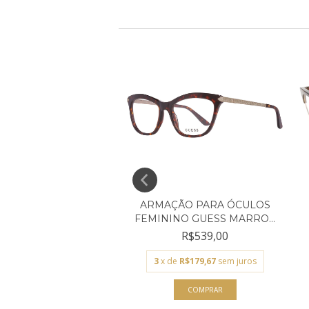
ÇÃO PARA ÓCULOS
ARMAÇÃO PARA ÓCULOS
NO GUESS PRETO...
FEMININO GUESS MARRO...
R$529,00
R$539,00
de
R$176,33
sem juros
3
x de
R$179,67
sem juros