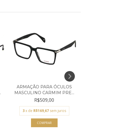
ARMAÇÃO PARA ÓCULOS
ARMAÇÃO PARA Ó
.
MASCULINO CARMIM PRE...
UNISSEX EMPÓRIO G
R$509,00
R$229,00
3
x de
R$169,67
sem juros
3
x de
R$76,33
sem j