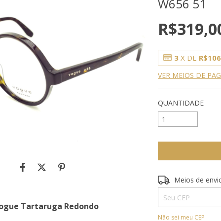
W656 51
R$319,0
3
X DE
R$106
VER MEIOS DE P
QUANTIDADE
Entregas para o CE
Meios de envi
Vogue Tartaruga Redondo
Não sei meu CEP