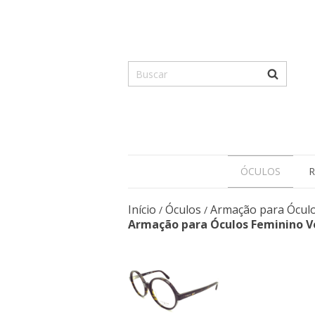
ÓCULOS
R
Início
Óculos
Armação para Ócul
/
/
Armação para Óculos Feminino 