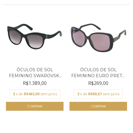
ÓCULOS DE SOL
ÓCULOS DE SOL
FEMININO SWAROVSKI
FEMININO EURO PRETO
PRETO G...
QUADRA...
R$1.389,00
R$269,00
3
x de
R$463,00
sem juros
3
x de
R$89,67
sem juros