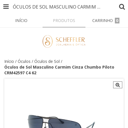
ÓCULOS DE SOL MASCULINO CARMIM CINZA CHUMBO PILOTO CRM42597 C4 62
INÍCIO
PRODUTOS
CARRINHO
0
Início
/
Óculos
/
Óculos de Sol
/
Óculos de Sol Masculino Carmim Cinza Chumbo Piloto
CRM42597 C4 62