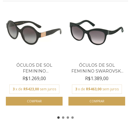
ÓCULOS DE SOL
ÓCULOS DE SOL
FEMININO
FEMININO SWAROVSKI
DOLCE&GABBANA...
PRETO G...
R$1.269,00
R$1.389,00
3
x de
R$423,00
sem juros
3
x de
R$463,00
sem juros