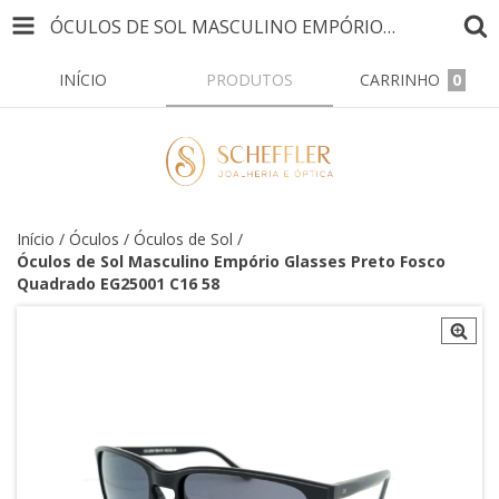
ÓCULOS DE SOL MASCULINO EMPÓRIO GLASSES PRETO FOSCO QUADRADO EG25001 C16 58
INÍCIO
PRODUTOS
CARRINHO
0
Início
/
Óculos
/
Óculos de Sol
/
Óculos de Sol Masculino Empório Glasses Preto Fosco
Quadrado EG25001 C16 58