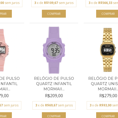
,00
sem juros
3
x de
R$109,67
sem juros
3
x de
R$566,33
sem
DE PULSO
RELÓGIO DE PULSO
RELÓGIO DE 
INFANTIL
QUARTZ INFANTIL
QUARTZ UNIS
II...
MORMAII...
MORMAII..
9,00
R$209,00
R$279,00
67
sem juros
3
x de
R$69,67
sem juros
3
x de
R$93,00
sem