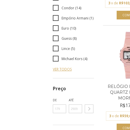
3
x de
R$103
Condor (14)
Empório Armani (1)
Euro (10)
Guess (8)
Lince (5)
Michael Kors (4)
VER TODOS
RELÓGIO 
Preço
QUARTZ 
MORMA
DE
ATÉ
R$17
3
x de
R$59,