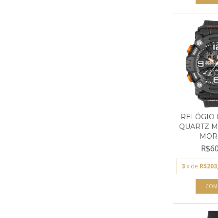
RELÓGIO 
QUARTZ M
MORM
R$60
3
x de
R$203