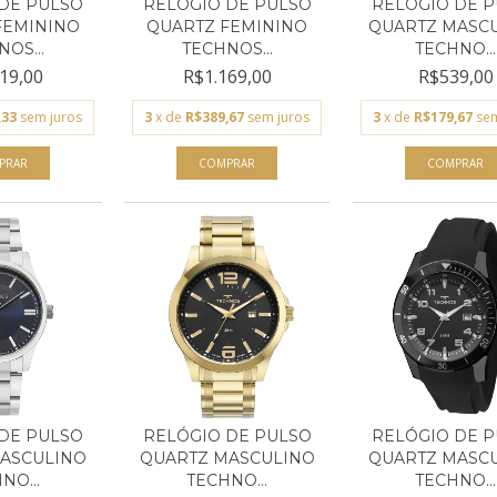
DE PULSO
RELÓGIO DE PULSO
RELÓGIO DE 
FEMININO
QUARTZ FEMININO
QUARTZ MASC
OS...
TECHNOS...
TECHNO...
19,00
R$1.169,00
R$539,00
,33
sem juros
3
x de
R$389,67
sem juros
3
x de
R$179,67
sem
DE PULSO
RELÓGIO DE PULSO
RELÓGIO DE 
ASCULINO
QUARTZ MASCULINO
QUARTZ MASC
NO...
TECHNO...
TECHNO...