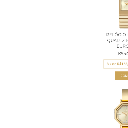
RELÓGIO 
QUARTZ 
EURO 
R$54
3
x de
R$183