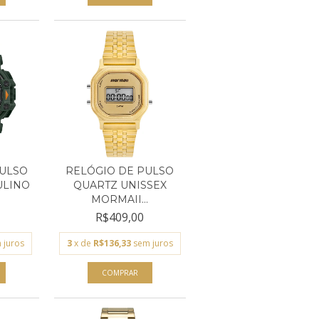
PULSO
RELÓGIO DE PULSO
ULINO
QUARTZ UNISSEX
.
MORMAII...
R$409,00
 juros
3
x de
R$136,33
sem juros